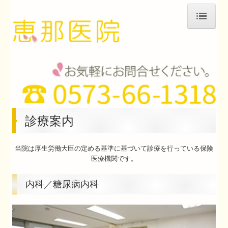
ホーム
診療案内
医院概要・地図
診療案内
医師・スタッフ紹介
当院は厚生労働大臣の定める基準に基づいて診療を行っている保険
院内紹介
医療機関です。
糖尿病
内科／糖尿病内科
高血圧
脂質異常症（高脂血症）